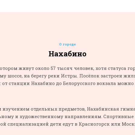
О городе
Нахабино
тором живут около 57 тысяч человек, хотя статуса гор
ому шоссе, на берегу реки Истры. Посёлок застроен 
 от станции Нахабино до Белорусского вокзала можно 
 изучением отдельных предметов, Нахабинская гимназ
льному и художественному направлениям. Спортивные 
зной специализацией дети едут в Красногорск или Моск