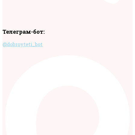
Телеграм-бот:
@dobroyteti_bot