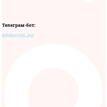
Телеграм-бот:
@dobroyteti_bot