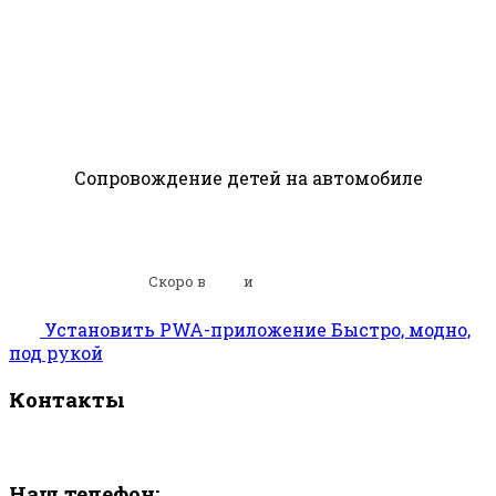
Сопровождение детей на автомобиле
по всей Москве
и Подмосковью
Скоро в
СПб
и
Ленобласти
Установить
PWA-приложение
Быстро, модно,
под рукой
Контакты
Наш телефон: