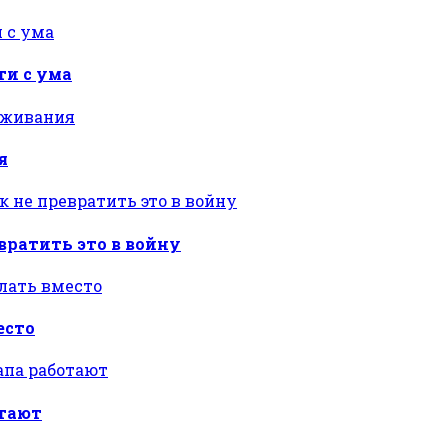
ти с ума
я
вратить это в войну
есто
отают