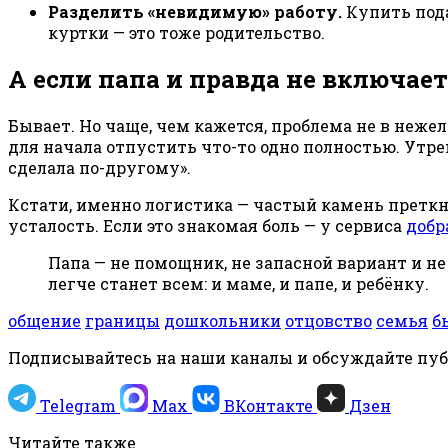
Разделить «невидимую» работу.
Купить пода
куртки — это тоже родительство.
А если папа и правда не включает
Бывает. Но чаще, чем кажется, проблема не в нежел
для начала отпустить что-то одно полностью. Утрен
сделала по-другому».
Кстати, именно логистика — частый камень преткно
усталость. Если это знакомая боль — у сервиса
добр
Папа — не помощник, не запасной вариант и не 
легче станет всем: и маме, и папе, и ребёнку.
общение
границы
дошкольники
отцовство
семья
б
Подписывайтесь на наши каналы и обсуждайте пу
Telegram
Max
ВКонтакте
Дзен
Читайте также