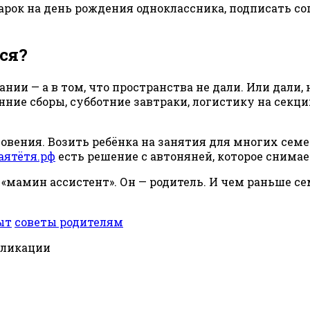
рок на день рождения одноклассника, подписать согл
ся?
ании — а в том, что пространства не дали. Или дали,
ние сборы, субботние завтраки, логистику на секцию
вения. Возить ребёнка на занятия для многих семей
аятётя.рф
есть решение с автоняней, которое снимает
«мамин ассистент». Он — родитель. И чем раньше семь
ыт
советы родителям
бликации