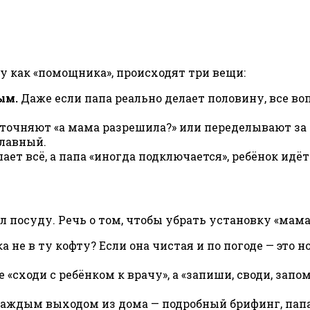
у как «помощника», происходят три вещи:
ым.
Даже если папа реально делает половину, все во
точняют «а мама разрешила?» или переделывают за н
главный.
ет всё, а папа «иногда подключается», ребёнок идёт
ыл посуду. Речь о том, чтобы убрать установку «мам
а не в ту кофту? Если она чистая и по погоде — это
 «сходи с ребёнком к врачу», а «запиши, своди, зап
аждым выходом из дома — подробный брифинг, папа 