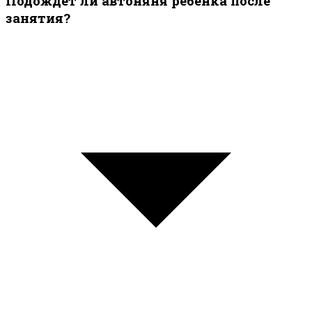
Подождёт ли автоняня ребёнка после
занятия?