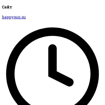
Сайт
happysun.su