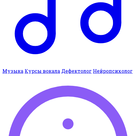
Музыка
Курсы вокала
Дефектолог
Нейропсихолог