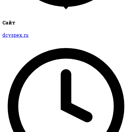
Сайт
dcyspex.ru