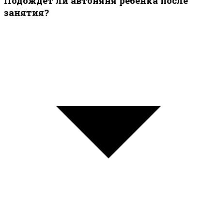
Подождёт ли автоняня ребёнка после
занятия?