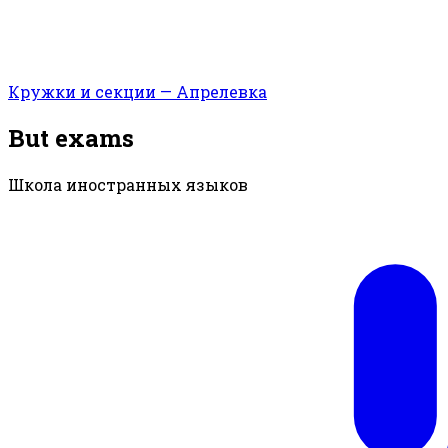
Кружки и секции — Апрелевка
But exams
Школа иностранных языков