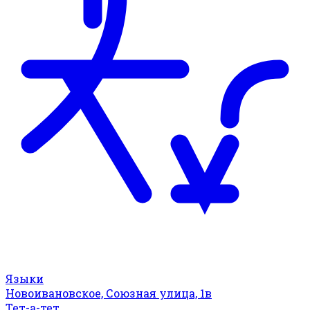
Языки
Новоивановское, Союзная улица, 1в
Тет-а-тет