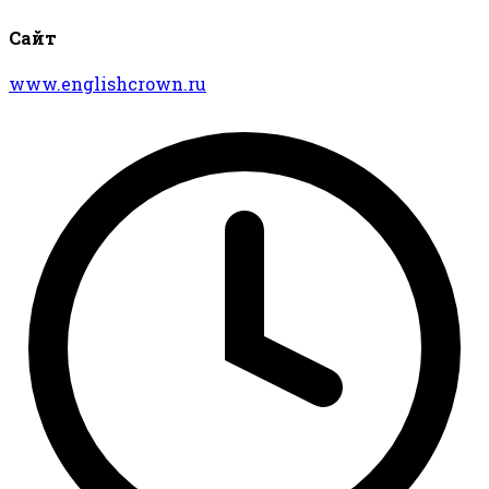
Сайт
www.englishcrown.ru