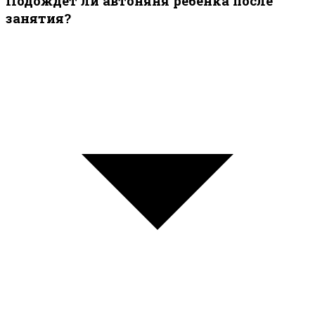
Подождёт ли автоняня ребёнка после
занятия?