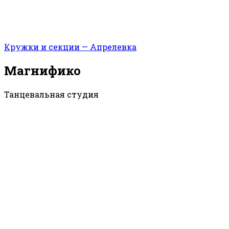
Кружки и секции — Апрелевка
Магнифико
Танцевальная студия