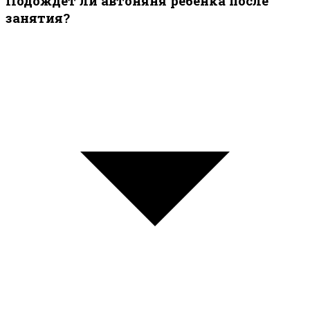
Подождёт ли автоняня ребёнка после
занятия?