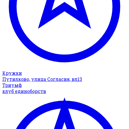
Кружки
Путилково, улица Согласия, вл13
Триумф
клуб единоборств