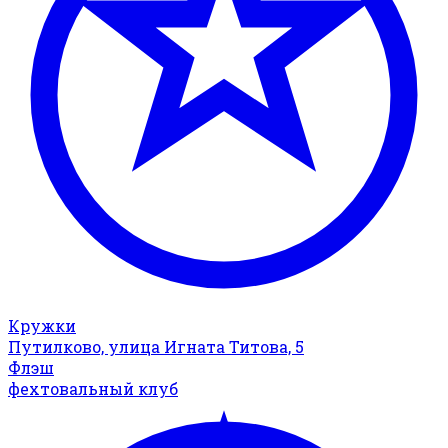
Кружки
Путилково, улица Игната Титова, 5
Флэш
фехтовальный клуб