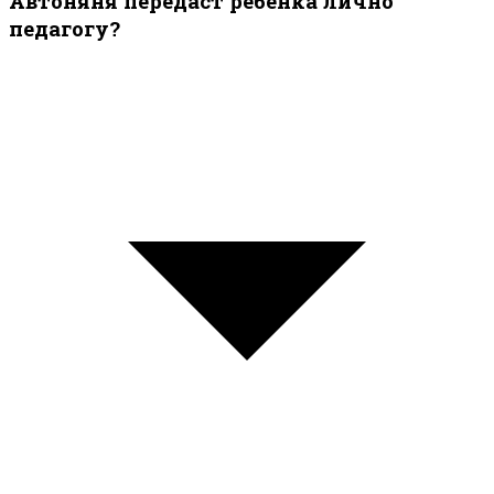
Автоняня передаст ребёнка лично
педагогу?