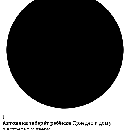
1
Автоняня заберёт ребёнка
Приедет к дому
и встретит у двери