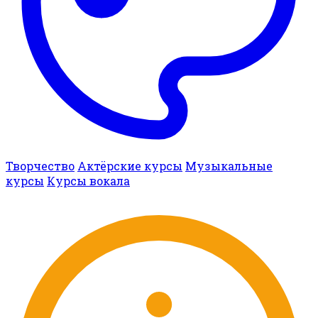
Творчество
Актёрские курсы
Музыкальные
курсы
Курсы вокала