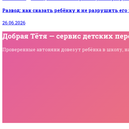
Развод: как сказать ребёнку и не разрушить его
26.06.2026
Добрая Тётя — сервис детских пер
Проверенные автоняни довезут ребёнка в школу, на