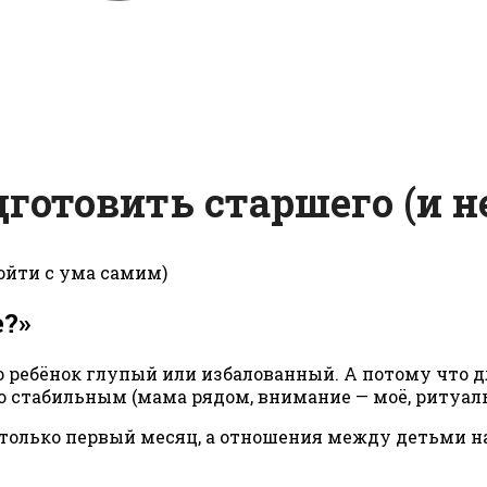
дготовить старшего (и н
е?»
о ребёнок глупый или избалованный. А потому что 
ло стабильным (мама рядом, внимание — моё, ритуалы
не только первый месяц, а отношения между детьми н