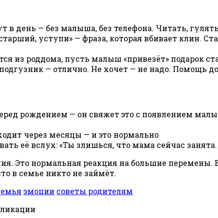
т в день — без малыша, без телефона. Читать, гулять,
старший, уступи» — фраза, которая вбивает клин. Ста
ся из роддома, пусть малыш «привезёт» подарок ста
подгузник — отлично. Не хочет — не надо. Помощь д
еред рождением — он свяжет это с появлением мал
ходит через месяцы — и это нормально
вать её вслух: «Ты злишься, что мама сейчас занята.
я. Это нормальная реакция на большие перемены. Ва
сто в семье никто не займёт.
семья
эмоции
советы родителям
бликации