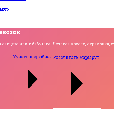
 мир
евозок
 секцию или к бабушке. Детское кресло, страховка,
Узнать подробнее
Рассчитать маршрут