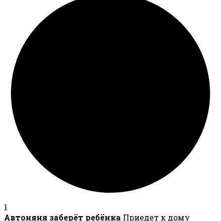
1
Автоняня заберёт ребёнка
Приедет к дому