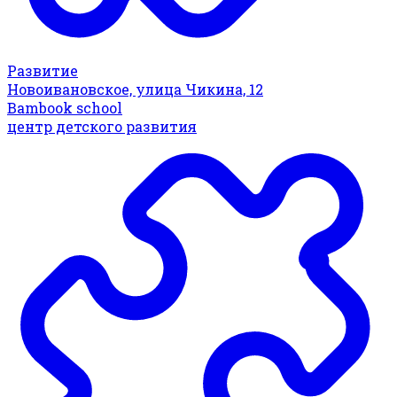
Развитие
Новоивановское, улица Чикина, 12
Bambook school
центр детского развития