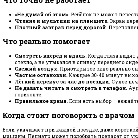
«Не думай об этом».
Ребёнок не может переста
Чтение и мультики на планшете.
Экран пере
Плотный завтрак перед дорогой.
Переполнен
Что реально помогает
Смотреть вперёд и вдаль.
Когда глаза видят 
стекло, а не утыкался в спинку переднего сиде
Свежий воздух.
Приоткрытое окно реально сни
Частые остановки.
Каждые 30-40 минут выходи
Лёгкий перекус за час до поездки.
Сухое пече
Не давать читать и смотреть в телефон.
Ауд
горизонте.
Правильное время.
Если есть выбор — езжайте
Когда стоит поговорить с врачом
Если укачивает при каждой поездке, даже короткой
машины. Педиатр может подобрать препарат от укач