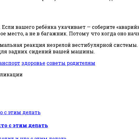
. Если вашего ребёнка укачивает — соберите «авари
ое место, а не в багажник. Потому что когда оно нач
рмальная реакция незрелой вестибулярной системы. Р
и для задних сидений вашей машины.
анспорт
здоровье
советы родителям
бликации
то с этим делать