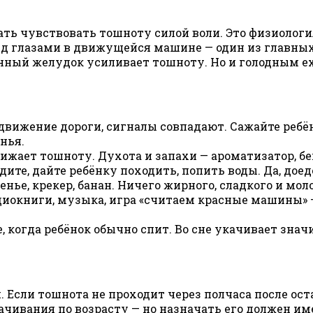
ть чувствовать тошноту силой воли. Это физиология,
д глазами в движущейся машине — один из главных
ный желудок усиливает тошноту. Но и голодным еха
движение дороги, сигналы совпадают. Сажайте ребён
нья.
жает тошноту. Духота и запахи — ароматизатор, бен
те, дайте ребёнку походить, попить воды. Да, доеде
нье, крекер, банан. Ничего жирного, сладкого и мол
иокниги, музыка, игра «считаем красные машины» — 
, когда ребёнок обычно спит. Во сне укачивает знач
. Если тошнота не проходит через полчаса после ос
ивания по возрасту — но назначать его должен имен