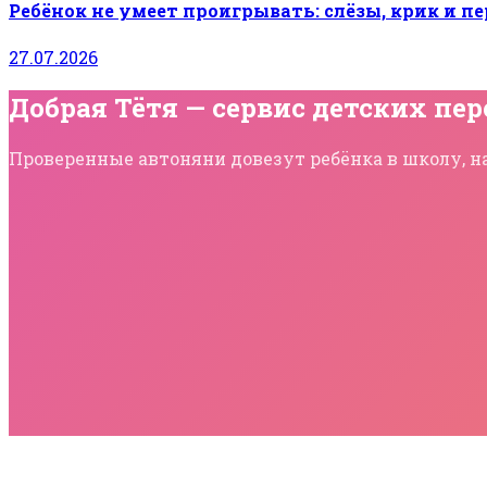
Ребёнок не умеет проигрывать: слёзы, крик и п
27.07.2026
Добрая Тётя — сервис детских пер
Проверенные автоняни довезут ребёнка в школу, на