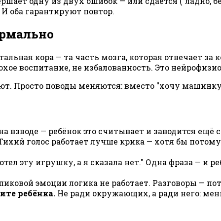
ает одну из двух ошибок — или сдаётся ("ладно, бер
. И оба гарантируют повтор.
ормально
тальная кора — та часть мозга, которая отвечает за 
охое воспитание, не избалованность. Это нейрофизио
ают. Просто поводы меняются: вместо "хочу машинку
на взводе — ребёнок это считывает и заводится ещё 
Тихий голос работает лучше крика — хотя бы потому
тел эту игрушку, а я сказала нет." Одна фраза — и р
иковой эмоции логика не работает. Разговоры — пот
ите ребёнка.
Не ради окружающих, а ради него: мен