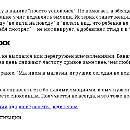
у в панике "просто успокойся". Не помогает, а обесц
ание учит подавлять эмоции. Истерик станет меньш
 "не идти на поводу" и "делать вид, что ребёнка не
тебя смотрят" — не мотивирует, а добавляет стыд к
ции
 не выспался или перегружен впечатлениями. Баналь
 за день снижают частоту срывов заметнее, чем лю
нее. "Мы идём в магазин, игрушки сегодня не покуп
ится справляться с большими эмоциями, и ему нужен 
то спокойным. Получается не всегда, и это тоже н
ции
здоровье
советы родителям
бликации