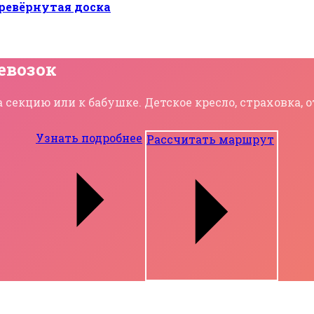
еревёрнутая доска
евозок
 секцию или к бабушке. Детское кресло, страховка,
Узнать подробнее
Рассчитать маршрут