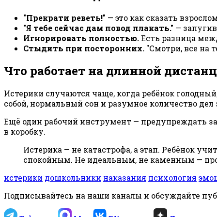
"Прекрати реветь!"
— это как сказать взрослом
"Я тебе сейчас дам повод плакать."
— запугив
Игнорировать полностью.
Есть разница между
Стыдить при посторонних.
"Смотри, все на 
Что работает на длинной дистан
Истерики случаются чаще, когда ребёнок голодный,
собой, нормальный сон и разумное количество дел
Ещё один рабочий инструмент — предупреждать зара
в коробку.
Истерика — не катастрофа, а этап. Ребёнок уч
спокойным. Не идеальным, не каменным — прос
истерики
дошкольники
наказания
психология
эмо
Подписывайтесь на наши каналы и обсуждайте пу