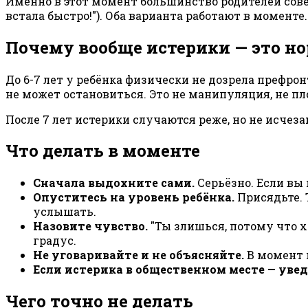
Именно в этот момент большинство родителей соверш
встала быстро!"). Оба варианта работают в моменте
Почему вообще истерики — это н
До 6-7 лет у ребёнка физически не дозрела префрон
не может остановиться. Это не манипуляция, не пл
После 7 лет истерики случаются реже, но не исчез
Что делать в моменте
Сначала выдохните сами.
Серьёзно. Если вы 
Опуститесь на уровень ребёнка.
Присядьте. 
услышать.
Назовите чувство.
"Ты злишься, потому что хо
градус.
Не уговаривайте и не объясняйте.
В момент п
Если истерика в общественном месте — увед
Чего точно не делать