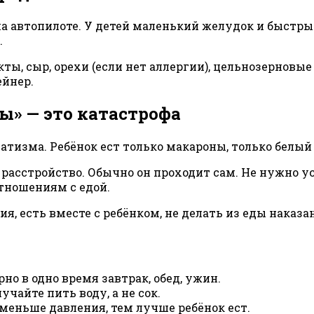
 на автопилоте. У детей маленький желудок и быст
.
ты, сыр, орехи (если нет аллергии), цельнозерновые
ейнер.
ы» — это катастрофа
тизма. Ребёнок ест только макароны, только белый 
 расстройство. Обычно он проходит сам. Не нужно у
тношениям с едой.
ия, есть вместе с ребёнком, не делать из еды наказа
о в одно время завтрак, обед, ужин.
чайте пить воду, а не сок.
м меньше давления, тем лучше ребёнок ест.