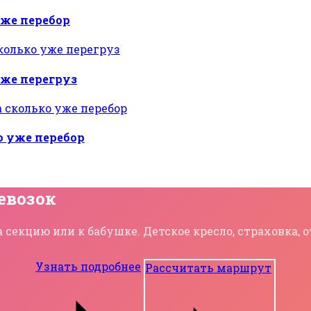
уже перебор
уже перегруз
о уже перебор
евозок
 секцию или к бабушке. Детское кресло, страховка,
Узнать подробнее
Рассчитать маршрут