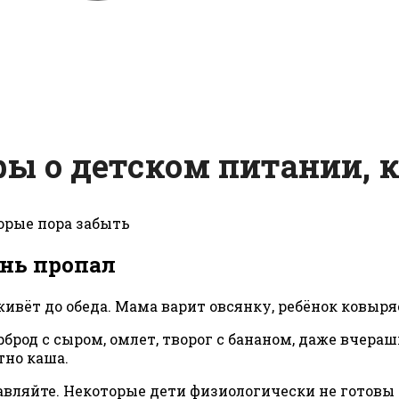
ифы о детском питании, 
ень пропал
ивёт до обеда. Мама варит овсянку, ребёнок ковыряе
рброд с сыром, омлет, творог с бананом, даже вчера
тно каша.
тавляйте. Некоторые дети физиологически не готовы 